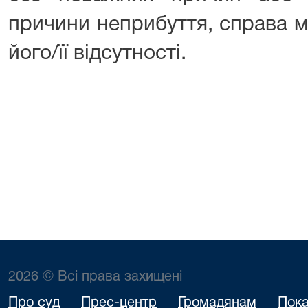
причини неприбуття, справа м
його/її відсутності.
2026 © Всі права захищені
Про суд
Прес-центр
Громадянам
Пока