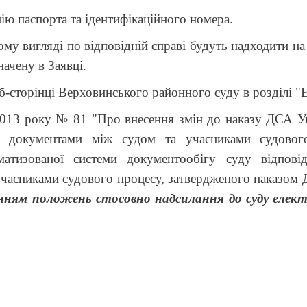
ю паспорта та ідентифікаційного номера.
игляді по відповідній справі будуть надходити на 
начену в Заявці.
сторінці Верховинського районного суду в розділі 
2013 року № 81 "
Про внесення змін до наказу ДСА У
 документами між судом та учасниками судового
оматизованої системи документообігу суду відпов
асниками судового процесу, затвердженого наказом Де
енням положень стосовно надсилання до суду елек