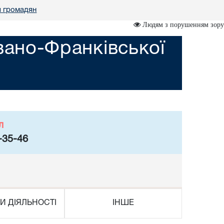
я громадян
Людям з порушенням зору
вано-Франківської
л
-35-46
И ДІЯЛЬНОСТІ
ІНШЕ