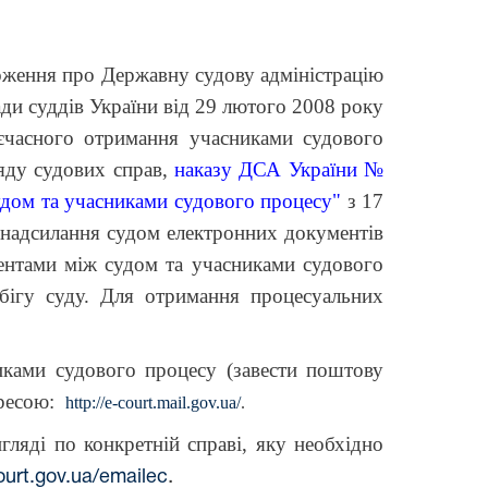
ження про Державну судову адміністрацію
ди суддів України від 29 лютого 2008 року
єчасного отримання учасниками судового
ляду судових справ,
наказу ДСА України №
удом та учасниками судового процесу"
з 17
 надсилання судом електронних документів
ентами між судом та учасниками судового
бігу суду.
Для отримання процесуальних
ами судового процесу (завести поштову
дресою:
http://e-court.mail.gov.ua/
.
ді по конкретній справі, яку необхідно
.
ourt.gov.ua/emailec