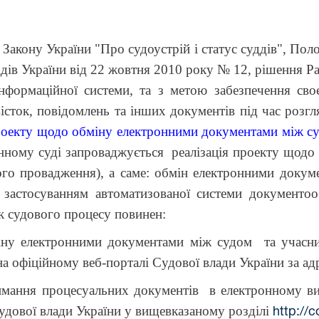
ону України "Про судоустрій і статус суддів", Поло
дів України від 22 жовтня 2010 року № 12, рішення Ра
формаційної системи, та з метою забезпечення сво
істок, повідомлень та інших документів під час розг
проекту щодо обміну електронними документами між с
ному суді запроваджується реалізація проекту щодо
ого провадження), а саме: обмін електронними докум
 застосуванням автоматизованої системи документоо
ик судового процесу повинен:
електронними документами між судом та учасник
на офіційному веб-порталі Судової влади України за а
я процесуальних документів в електронному вигля
удової влади України у вищевказаному розділі
http://c