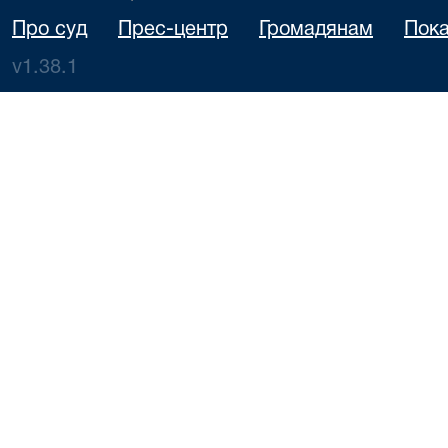
Про суд
Прес-центр
Громадянам
Пока
v1.38.1