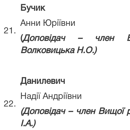
Бучик
Анни Юріївни
21.
(
Д
оповідач – член В
Волковицька Н.О.)
Данилевич
Надії Андріївни
22.
(Д
оповідач – член Вищої
І.А.)