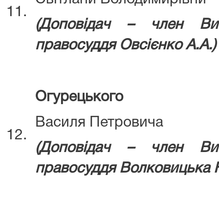
11.
(Д
оповідач – член Ви
правосуддя
Овсієнко А.А.)
Огурецького
Василя Петровича
12.
(Д
оповідач – член Ви
правосуддя
Волковицька Н