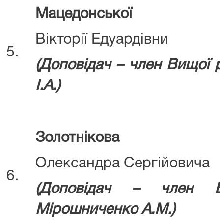
Мацедонської
Вікторії Едуардівни
5.
(Доповідач – член Вищої
І.А.)
Золотнікова
Олександра Сергійовича
6.
(Д
оповідач – член В
Мірошниченко А.М.)