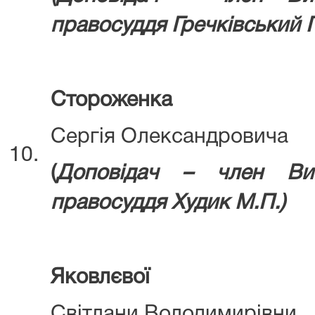
правосуддя
Гречківський 
Стороженка
Сергія Олександровича
10.
(
Д
оповідач – член Ви
правосуддя
Худик М.П.)
Яковлєвої
Світлани Володимирівни