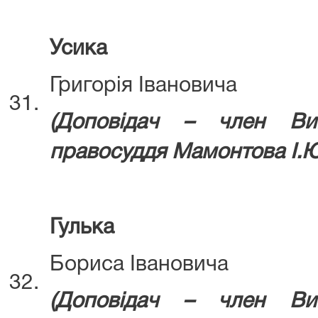
Усика
Григорія Івановича
31.
(Д
оповідач – член Ви
правосудд
я Мамонтова І.Ю
Гулька
Бориса Івановича
32.
(Доповідач – член Ви