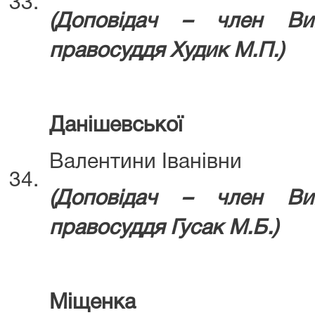
33.
(Д
оповідач – член Ви
правосуддя
Худик М.П.)
Данішевської
Валентини Іванівни
34.
(Доповідач – член Ви
правосуддя Гусак М.Б.)
Міщенка