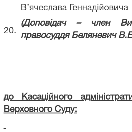
В’ячеслава Геннадійовича
(Д
оповідач – член Ви
20.
правосуддя
Беляневич В.Е
до Касаційного адміністрат
Верховного Суду: