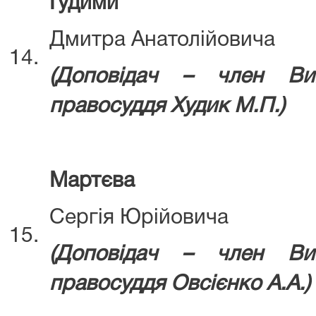
Гудими
Дмитра Анатолійовича
14.
(Д
оповідач – член Ви
правосуддя
Худик М.П.)
Мартєва
Сергія Юрійовича
15.
(Д
оповідач – член Ви
правосуддя
Овсієнко А.А.)