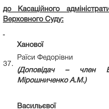
до Касаційного адміністрат
Верховного Суду:
Ханової
Раїси Федорівни
37.
(Д
оповідач – член В
Мірошниченко А.М.)
Васильєвої