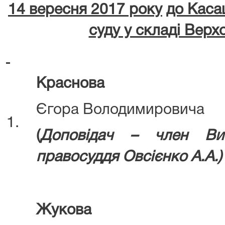
14
вересня 2017 року
до Каса
суду у складі Верх
Краснова
Єгора Володимировича
1.
(
Д
оповідач – член Ви
правосуддя
Овсієнко А.А.)
Жукова