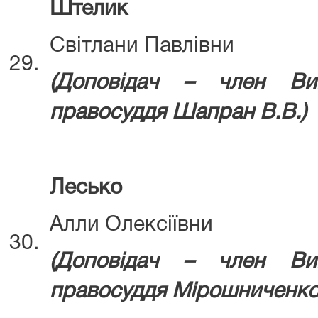
Штелик
Світлани Павлівни
29.
(Д
оповідач – член Ви
правосуддя
Шапран В.В.)
Лесько
Алли Олексіївни
30.
(Д
оповідач – член Ви
правосуддя
Мірошниченко 