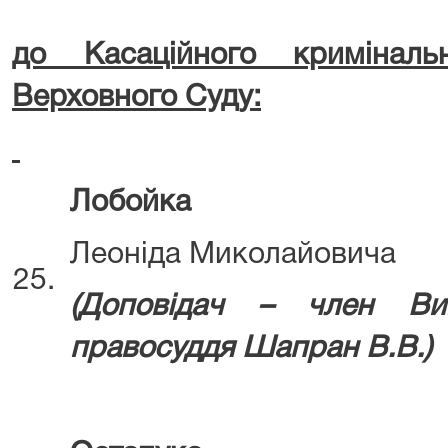
до Касаційного кримінал
Верховного Суду:
Лобойка
Леоніда Миколайовича
25.
(Д
оповідач – член Ви
правосуддя
Шапран В.В.)