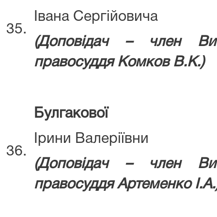
Івана Сергійовича
35.
(Д
оповідач – член Ви
правосуддя
Комков В.К.)
Булгакової
Ірини Валеріївни
36.
(Д
оповідач – член Ви
правосуддя
Артеменко І.А.