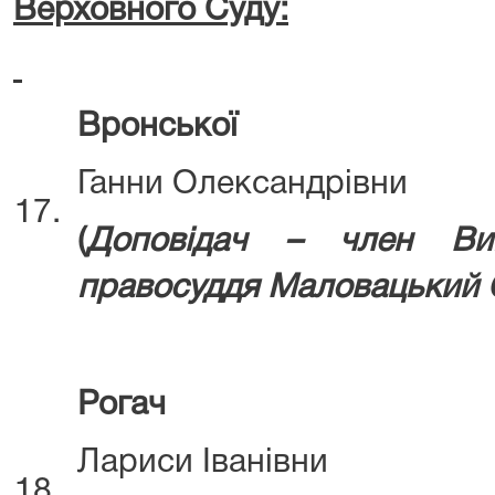
Верховного Суду:
Вронської
Ганни Олександрівни
17.
(
Д
оповідач – член Ви
правосуддя
Маловацький О
Рогач
Лариси Іванівни
18.