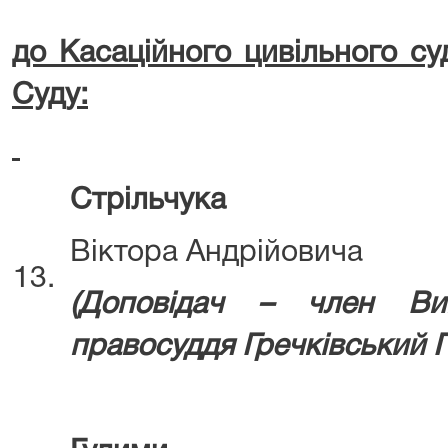
до Касаційного цивільного су
Суду:
Стрільчука
Віктора Андрійовича
13.
(Д
оповідач – член Ви
правосуддя
Гречківський П