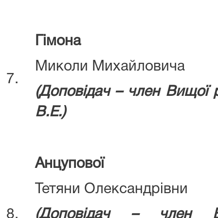
Гімона
Миколи Михайловича
7.
(Д
оповідач – член Вищої
В.Е.)
Анцупової
Тетяни Олександрівни
8.
(Доповідач – член В