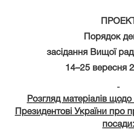
ПРОЕК
Порядок де
засідання Вищої ра
14–25 вересня 
Р
озгляд матеріалів щодо
Президентові України про п
посади