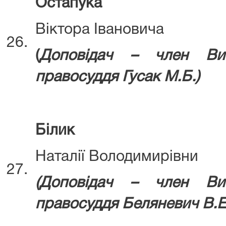
Остапука
Віктора Івановича
26.
(
Д
оповідач – член Ви
правосуддя
Гусак М.Б.)
Білик
Наталії Володимирівни
27.
(Д
оповідач – член Ви
правосуддя
Беляневич В.Е