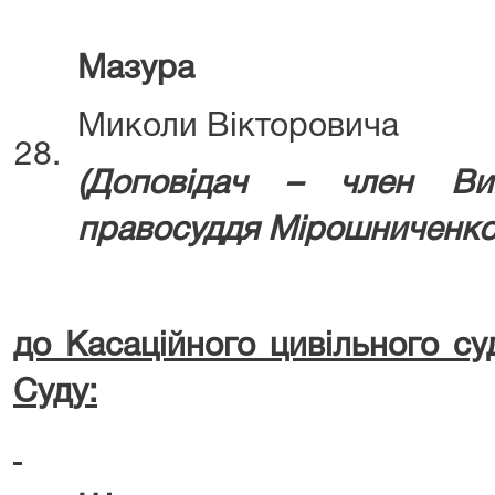
Мазура
Миколи Вікторовича
28.
(Д
оповідач – член Ви
правосуддя
Мірошниченко 
до Касаційного цивільного су
Суду: