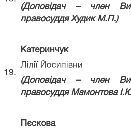
(Д
оповідач – член Ви
правосуддя
Худик М.П.)
Катеринчук
Лілії Йосипівни
19.
(Д
оповідач – член Ви
правосуддя
Мамонтова І.Ю
Пєскова