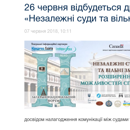
26 червня відбудеться 
«Незалежні суди та віл
07 червня 2018, 10:11
досвідом налагодження комунікації між судами 