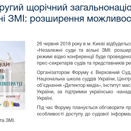
другий щорічний загальнонац
ьні ЗМІ: розширення можливос
26 червня 2018 року в м. Києві відбудет
«Незалежні суди та вільні ЗМІ: розшир
режимі відео конференції буде проведено
прес-секретарів судів та представників ре
Організатором Форуму є Верховний Суд,
Національна школа суддів України, Центр
об’єднання «Детектор медіа», Інститут мас
України, за підтримки українсько -кана
Україні.
Під час Форуму планується обговорити про
особливості доступу до судової інформац
та ЗМІ.