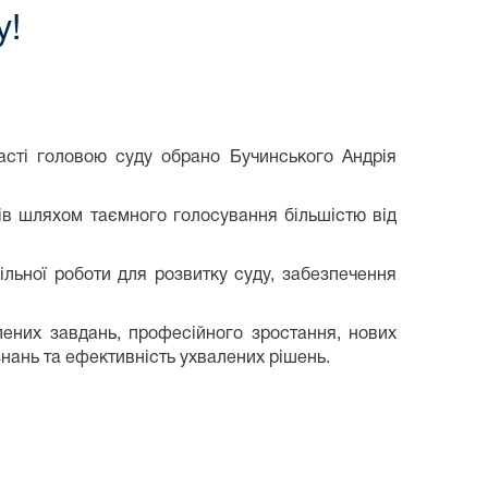
у!
сті головою суду обрано Бучинського Андрія
ів шляхом таємного голосування більшістю від
ьної роботи для розвитку суду, забезпечення
ених завдань, професійного зростання, нових
знань та ефективність ухвалених рішень.