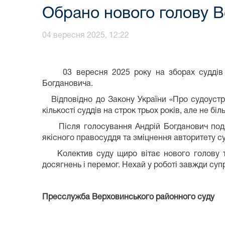
Обрано нового голову В
04 вересня 2025, 12:22
03 вересня 2025 року на зборах суддів Вер
Богдановича.
Відповідно до Закону України «Про судоустрі
кількості суддів на строк трьох років, але не б
Після голосування Андрій Богданович подяку
якісного правосуддя та зміцнення авторитету с
Колектив суду щиро вітає нового голову та 
досягнень і перемог. Нехай у роботі завжди суп
Пресслужба Верховинського районного суду