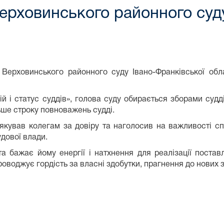
ерховинського районного суд
ховинського районного суду Івано-Франківської обла
й і статус суддів», голова суду обирається зборами судд
ільше строку повноважень судді.
вав колегам за довіру та наголосив на важливості спіл
удової влади.
бажає йому енергії і натхнення для реалізації поставл
роводжує гордість за власні здобутки, прагнення до нових 