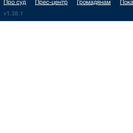
Про суд
Прес-центр
Громадянам
Пока
v1.38.1