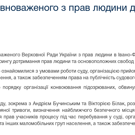
овноваженого з прав людини 
ного Верховної Ради України з прав людини в Івано-Фра
рингу дотримання прав людини та основоположних свобод у
знайомилися з умовами роботи суду, організацією прийом
лення, а також забезпеченням права на публічність судовог
рядку організації конвоювання підозрюваних, обвинува
ду, зокрема з Андрієм Бучинським та Вікторією Білак, розг
ітряної тривоги, визначення найближчого безпечного місц
 прав учасників процесу під час перебування у суді, орг
 та інших маломобільних груп населення, а також забезпече