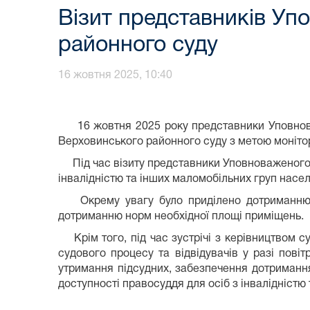
Візит представників Уп
районного суду
16 жовтня 2025, 10:40
16 жовтня 2025 року представники Уповноваже
Верховинського районного суду з метою моніто
Під час візиту представники Уповноваженого о
інвалідністю та інших маломобільних груп насе
Окрему увагу було приділено дотриманню по
дотриманню норм необхідної площі приміщень.
Крім того, під час зустрічі з керівництвом су
судового процесу та відвідувачів у разі пов
утримання підсудних, забезпечення дотримання
доступності правосуддя для осіб з інвалідністю