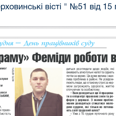
ерховинські вісті " №51 від 15