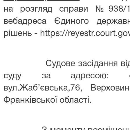
на розгляд справи №938/10
вебадреса Єдиного держав
рішень - https://reyestr.court.gov
Судове засідання відбуд
суду за адресою: се
вул.Жаб’євська,76, Верхови
Франківської області.