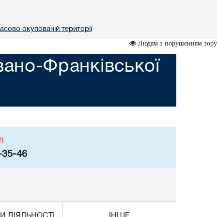
асово окупованій території
Людям з порушенням зору
вано-Франківської
л
-35-46
И ДІЯЛЬНОСТІ
ІНШЕ