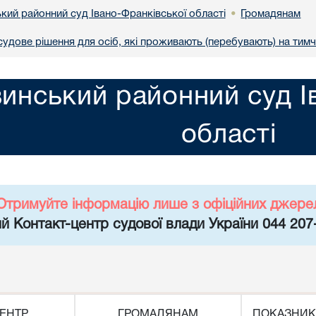
кий районний суд Івано-Франківської області
Громадянам
•
удове рішення для осіб, які проживають (перебувають) на тимч
инський районний суд І
області
Отримуйте інформацію лише з офіційних джере
й Контакт-центр судової влади України 044 207
ЕНТР
ГРОМАДЯНАМ
ПОКАЗНИК