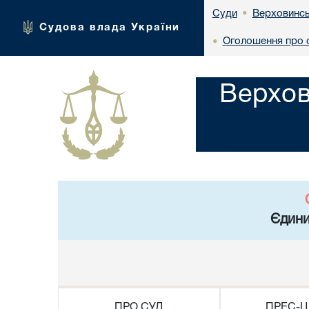
Верховинсь
Суди
•
Судова влада України
Оголошення про с
•
Верхов
Єдини
ПРО СУД
ПРЕС-Ц