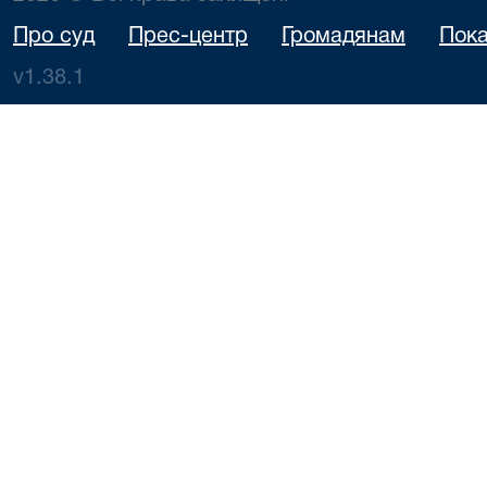
Про суд
Прес-центр
Громадянам
Пока
v1.38.1