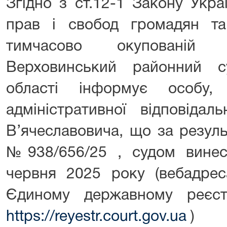
Згідно з ст.12-1 Закону Укр
прав і свобод громадян т
тимчасово окупованій т
Верховинський районний су
області інформує особу,
адміністративної відповідал
В’ячеславовича, що за резул
№938/656/25 , судом винес
червня 2025 року (вебадрес
Єдиному державному реєст
https://reyestr.court.gov.ua
)