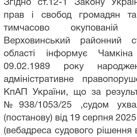
Згідно ст.12-1 Закону Укра
прав і свобод громадян т
тимчасово окупованій т
Верховинський районний су
області інформує Чамкіна
09.02.1989 року народж
адміністративне правопоруш
КпАП України, що за резуль
№938/1053/25 ,судом ухва
(постанову) від 19 серпня 2025
(вебадреса судового рішення