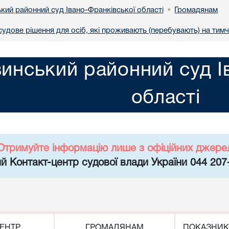
кий районний суд Івано-Франківської області
Громадянам
•
удове рішення для осіб, які проживають (перебувають) на тимч
инський районний суд І
області
Отримуйте інформацію лише з офіційних джере
й Контакт-центр судової влади України 044 207
ЕНТР
ГРОМАДЯНАМ
ПОКАЗНИК