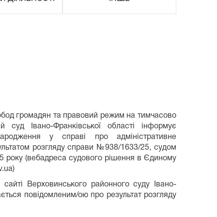
вобод громадян та правовий режим на тимчасово
ий суд Івано-Франківської області інформує
ародження у справі про адміністративне
зультатом розгляду справи №938/1633/25, судом
25 року (вебадреса судового рішення в Єдиному
v.ua)
сайті Верховинського районного суду Івано-
ється повідомленим/ою про результат розгляду