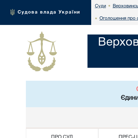
Верховинсь
Суди
•
Судова влада України
Оголошення про с
•
Верхов
Єдини
ПРО СУД
ПРЕС-Ц