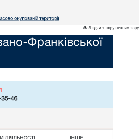
асово окупованій території
Людям з порушенням зору
вано-Франківської
л
-35-46
И ДІЯЛЬНОСТІ
ІНШЕ