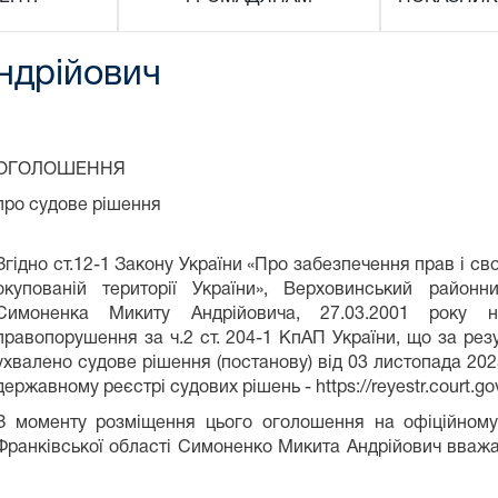
дрійович
ОГОЛОШЕННЯ
про судове рішення
Згідно ст.12-1 Закону України «Про забезпечення прав і с
окупованій території України», Верховинський районн
Симоненка Микиту Андрійовича, 27.03.2001 року н
правопорушення за ч.2 ст. 204-1 КпАП України, що за ре
ухвалено судове рішення (постанову) від 03 листопада 20
державному реєстрі судових рішень - https://reyestr.court.go
З моменту розміщення цього оголошення на офіційному 
Франківської області Симоненко Микита Андрійович вважа