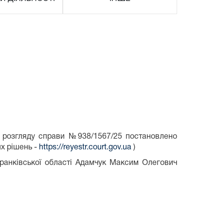
м розгляду справи №938/1567/25 постановлено
х рішень -
https://reyestr.court.gov.ua
)
ранківської області Адамчук Максим Олегович