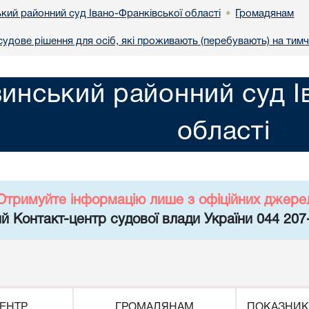
кий районний суд Івано-Франківської області
Громадянам
•
удове рішення для осіб, які проживають (перебувають) на тимч
инський районний суд І
області
Отримуйте інформацію лише з офіційних джере
й Контакт-центр судової влади України 044 207
ЕНТР
ГРОМАДЯНАМ
ПОКАЗНИК