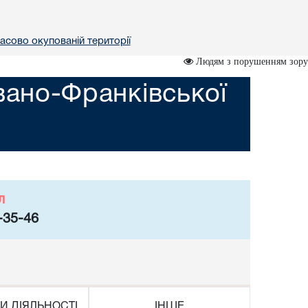
асово окупованій території
Людям з порушенням зору
вано-Франківської
л
-35-46
И ДІЯЛЬНОСТІ
ІНШЕ