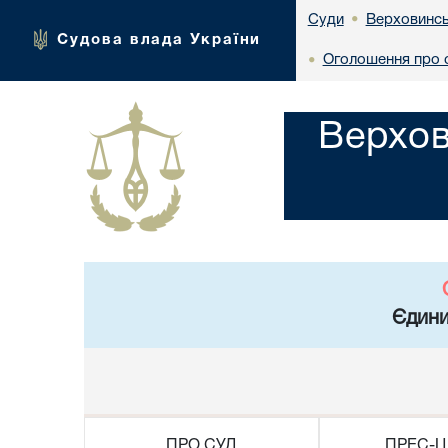
Верховинсь
Суди
•
Судова влада України
Оголошення про с
•
Верхов
Єдини
ПРО СУД
ПРЕС-Ц