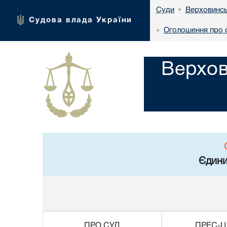
Верховинсь
Суди
•
Судова влада України
Оголошення про с
•
Верхов
Єдини
ПРО СУД
ПРЕС-Ц