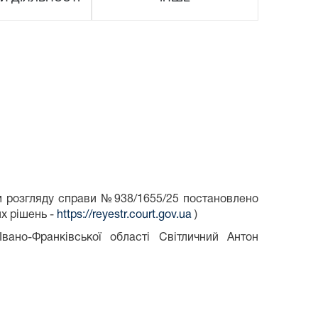
ом розгляду справи №938/1655/25 постановлено
х рішень -
https://reyestr.court.gov.ua
)
ано-Франківської області Світличний Антон