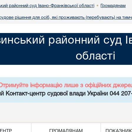
кий районний суд Івано-Франківської області
Громадянам
•
удове рішення для осіб, які проживають (перебувають) на тимч
инський районний суд І
області
Отримуйте інформацію лише з офіційних джере
й Контакт-центр судової влади України 044 207
ЕНТР
ГРОМАДЯНАМ
ПОКАЗНИК