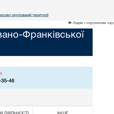
асово окупованій території
Людям з порушенням зору
вано-Франківської
л
-35-46
И ДІЯЛЬНОСТІ
ІНШЕ