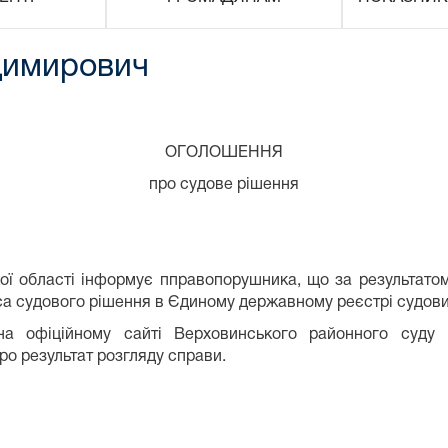
димирович
ОГОЛОШЕННЯ
про судове рішення
ої області інформує пправопорушника, що за результат
еса судового рішення в Єдиному державному реєстрі судови
 офіційному сайті Верховинського районного суду Ів
о результат розгляду справи.