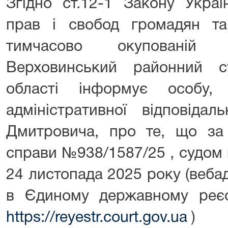
Згідно ст.12-1 Закону Укра
прав і свобод громадян т
тимчасово окупованій т
Верховинський районний су
області інформує особу,
адміністративної відповідал
Дмитровича, про те, що за 
справи №938/1587/25 , судом 
24 листопада 2025 року (веба
в Єдиному державному реєс
https://reyestr.court.gov.ua
)