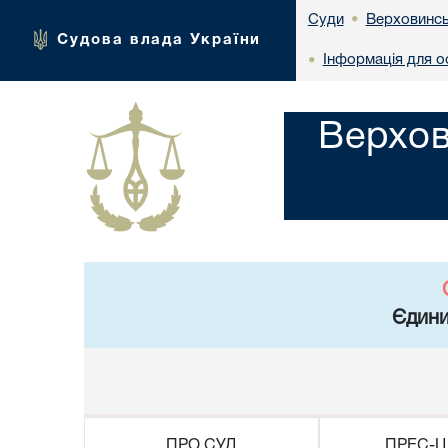
Верховинсь
Суди
•
Судова влада України
Інформація для ос
•
Верхов
Єдини
ПРО СУД
ПРЕС-Ц