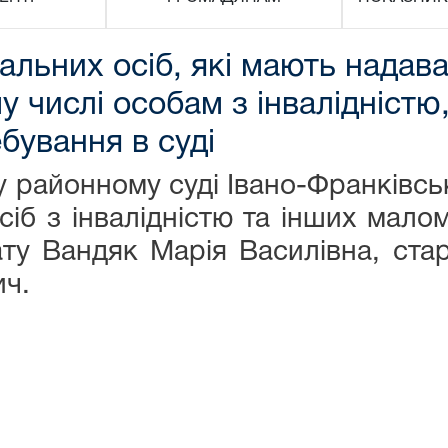
дальних осіб, які мають нада
у числі особам з інвалідністю
ебування в суді
ному суді Івано-Франківської 
сіб з інвалідністю та інших мало
ату Вандяк Марія Василівна, ст
ч.