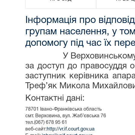
Інформація про відпові
групам населення, у том
допомогу під час їх пер
У Верховинському район
за доступ до правосуддя о
заступник керівника апар
Треф’як Микола Михайлови
Контактні дані:
78701 Івано-Франківська область
смт. Верховина, вул. Жаб’євська 76
тел.(067) 678 95 61
веб-сайт:
http://vr.if.court.gov.ua