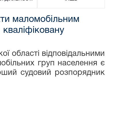
вати маломобільним
, кваліфіковану
області відповідальними
мобільних груп населення є
арший судовий розпорядник