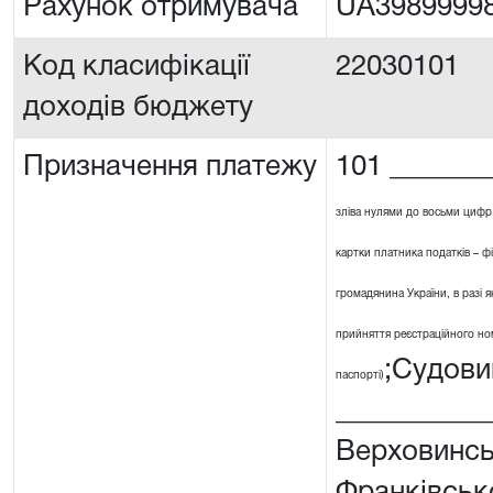
Рахунок отримувача
UA3989999
Код класифікації
22030101
доходів бюджету
Призначення платежу
101 _______
зліва нулями до восьми цифр
картки платника податків – ф
громадянина України, в разі я
прийняття реєстраційного номе
;Судови
паспорті)
__________
Верховинсь