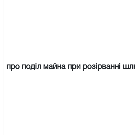
про поділ майна при розірванні ш