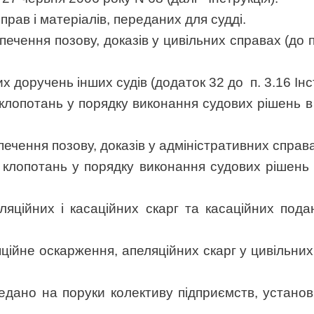
прав і матеріалів, переданих для судді.
печення позову, доказів у цивільних справах (до 
х доручень інших судів (додаток 32 до
п. 3.16 Інс
і клопотань у порядку виконання судових рішень в
ечення позову, доказів у адміністративних справах 
і клопотань у порядку виконання судових рішень 
еляційних і касаційних скарг та касаційних под
яційне оскарження, апеляційних скарг у цивільних
едано на поруки колективу підприємств, установ,