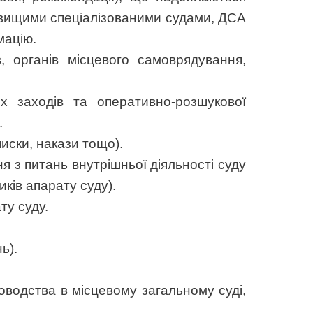
 вищими спеціалізованими судами, ДСА
мацію.
, органів місцевого самоврядування,
х заходів та оперативно-розшукової
.
писки, накази тощо).
ня з питань внутрішньої діяльності суду
ків апарату суду).
ту суду.
ь).
іловодства в місцевому загальному суді,