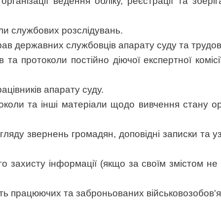
рганізації ведення обліку, реєстрації та збері
али службових розслідувань.
рав державних службовців апарату суду та трудови
 та протоколи постійно діючої експертної комісі
рацівників апарату суду.
отоколи та інші матеріали щодо вивчення стану ор
озгляду звернень громадян, доповідні записки та 
ого захисту інформації (якщо за своїм змістом не
сть працюючих та заброньованих військовозобов'я