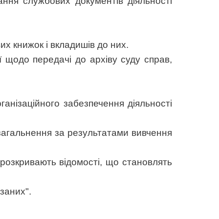
гання службових документів діяльності
х книжок і вкладишів до них.
ї щодо передачі до архіву суду справ,
ганізаційного забезпечення діяльності
узагальнення за результатами вивчення
 розкривають відомості, що становлять
заних".