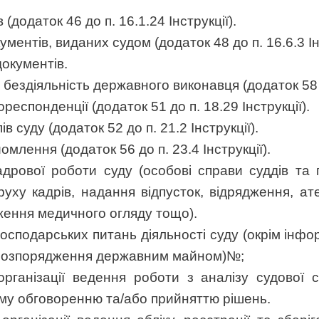
(додаток 46 до п. 16.1.24 Інструкції).
ментів, виданих судом (додаток 48 до п. 16.6.3 Інс
документів.
 бездіяльність державного виконавця (додаток 58 до
респонденції (додаток 51 до п. 18.29 Інструкції).
в суду (додаток 52 до п. 21.2 Інструкції).
млення (додаток 56 до п. 23.4 Інструкції).
адрової роботи суду (особові справи суддів та 
руху кадрів, надання відпусток, відрядження, а
дження медичного огляду тощо).
господарських питань діяльності суду (окрім ін
и розпорядження державним майном)№;
рганізації ведення роботи з аналізу судової 
ому обговоренню та/або прийняттю рішень.