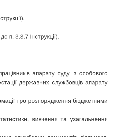
трукції).
 п. 3.3.7 Інструкції).
працівників апарату суду, з особового
тестації державних службовців апарату
формації про розпорядження бюджетними
статистики, вивчення та узагальнення