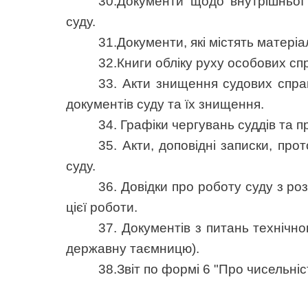
30.Документи щодо внутрішньої о
суду.
31.Документи, які містять матері
32.Книги обліку руху особових сп
33. Акти знищення судових справ
документів суду та їх знищення.
34. Графіки чергувань суддів та п
35. Акти, доповідні записки, пр
суду.
36. Довідки про роботу суду з р
цієї роботи.
37. Документів з питань технічн
державну таємницю).
38.Звіт по формі 6 "Про чисельні