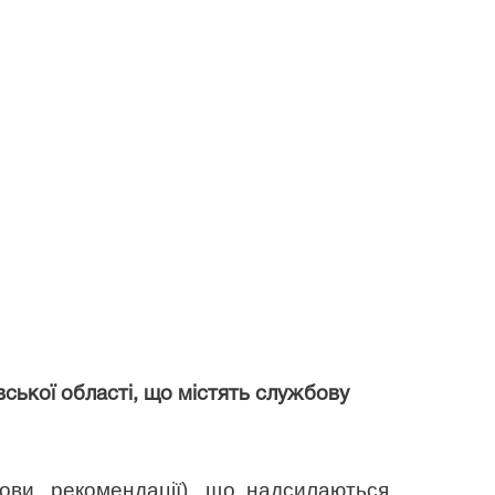
вської області, що містять службову
нови, рекомендації), що надсилаються