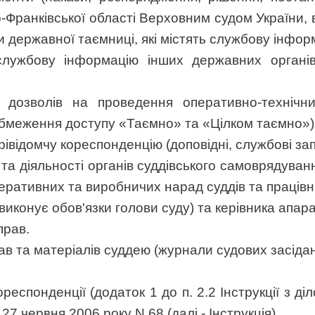
-Франківської області Верховним судом України,
 державної таємниці, які містять службову інфор
службову інформацію інших державних органів
 дозволів на проведення оперативно-технічни
 обмеження доступу «Таємно» та «Цілком таємно»)
рівідомчу кореспонденцію (доповідні, службові за
 та діяльності органів суддівського самоврядуван
перативних та виробничих нарад суддів та працівни
виконує обов'язки голови суду) та керівника апара
прав.
в та матеріалів суддею (журнали судових засідан
респонденції (додаток 1 до п. 2.2 Інструкції з д
7 червня 2006 року N 68 (далі - Інструкція).