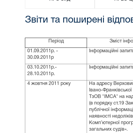
Звіти та поширені відпов
Пер
іод
Зміст інф
01.09.2011р. -
І
нформаційні запит
30.09.2011р
03.10.2011р.-
І
нформаційні запит
28.10.2011р.
4 жовтня 2011 року
На адресу Верхови
Івано-Франківської
ТзОВ "ІМСА" на над
(в порядку ст.19 За
публічної інформац
наявності недолікі
Комп’ютерної прог
загальних судів».