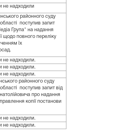
и не надходили
нського районного суду
 області поступив запит
едіа Група" на
надання
ії щодо повного переліку
аченням їх
осад.
и не надходили.
и не надходили.
и не надходили.
нського районного суду
 області поступив запит від
Анатолійовича про надання
правлення копії постанови
и не надходили.
и не надходили.