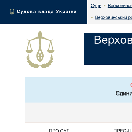
Верховинсь
Суди
•
Судова влада України
Верховинський ра
•
Верхов
Єдини
ПРО СУД
ПРЕС-Ц