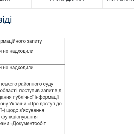
іді
ормаційного запиту
и не надходили
и не надходили
нського районного суду
 області поступив запит від
ання публічної інформації
кону України «Про доступ до
ії») щодо з’ясування
в функціонування
рами «Документообіг