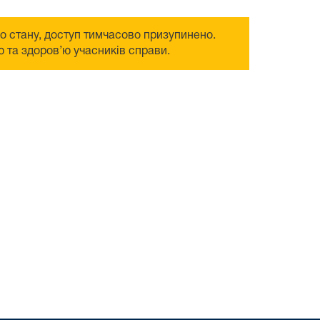
го стану, доступ тимчасово призупинено.
 та здоров’ю учасників справи.