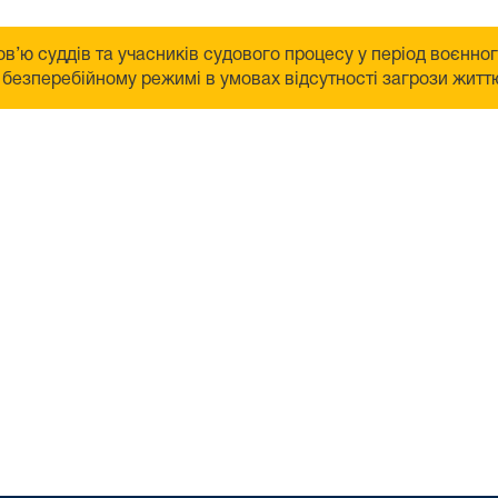
в’ю суддів та учасників судового процесу у період воєнно
безперебійному режимі в умовах відсутності загрози життю