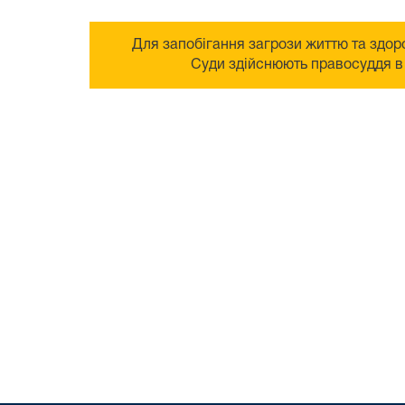
Для запобігання загрози життю та здоро
Суди здійснюють правосуддя в 