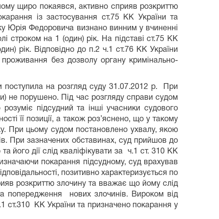
ному щиро покаявся, активно сприяв розкриттю
арання із застосування ст.75 КК України та
атку Юрія Федоровича визнано винним у вчиненні
 строком на 1 (один) рік. На підставі ст.75 КК
ин) рік. Відповідно до п.2 ч.1 ст.76 КК України
 проживання без дозволу органу кримінально-
и поступила на розгляд суду 31.07.2012 р. При
ни) не порушено. Під час розгляду справи судом
 розуміє підсудний та інші учасники судового
ості її позиції, а також роз’яснено, що у такому
у. При цьому судом постановлено ухвалу, якою
ів. При зазначених обставинах, суд прийшов до
а його дії слід кваліфікувати за ч.1 ст. 310 КК
Призначаючи покарання підсудному, суд врахував
відповідальності, позитивно характеризується по
ияв розкриттю злочину та вважає що йому слід
та попередження нових злочинів. Вироком від
.1 ст.310 КК України та призначено покарання у