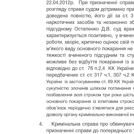
22.04.2012р. При призначенні справи
розгляду справи судом дотримано прав
доведена повністю, його дії за ст.
наркотичних засобів та незаконно з
підсудному Остапенко Д.В. суд врах
характеризується позитивно, у вчинен
роботи, хворіє, критично оцінює свій
м’якого виду основного покарання не 
тяжкості вчиненого підсудним та ст
можливе без відбуття покарання із з
відповідно до ст. 76 п.2,4 КК Україн
передбачених ст. ст. 317 ч.1, 307 ч.2
України із застосуванням ст. 69 КК Україн
сукупністю злочинів шляхом поглинання
позбавлення волі строком три роки шість
основного покарання із іспитовим строк
обов’язок періодично з’являтися для реєс
дозволу органу кримінально-виконавчої ін
4.
Кримінальна справа про обвинуваче
призначенні справи до попереднього т