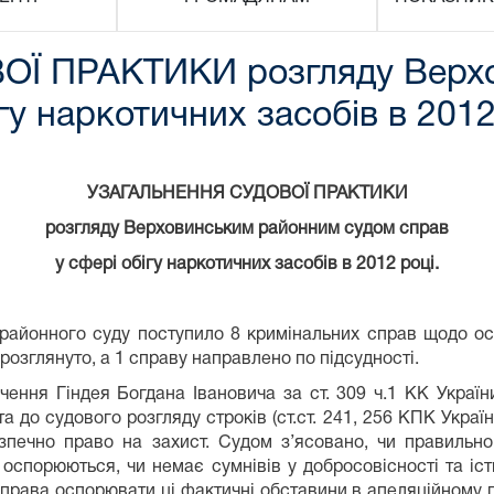
Ї ПРАКТИКИ розгляду Верхо
гу наркотичних засобів в 2012
УЗАГАЛЬНЕННЯ СУДОВОЇ ПРАКТИКИ
розгляду Верховинським районним судом справ
у сфері обігу наркотичних засобів в 2012 році.
 районного суду поступило 8 кримінальних справ щодо ос
 розглянуто, а 1 справу направлено по підсудності.
ення Гіндея Богдана Івановича за ст. 309 ч.1 КК Україн
а до судового розгляду строків (ст.ст. 241, 256 КПК Украї
зпечно право на захист. Судом з’ясовано, чи правильно
е оспорюються, чи немає сумнівів у добросовісності та іст
 права оспорювати ці фактичні обставини в апеляційному 