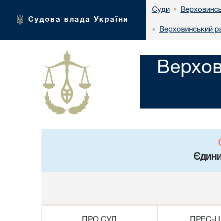
Верховинсь
Суди
•
Судова влада України
Верховинський ра
•
Верхов
Єдини
ПРО СУД
ПРЕС-Ц