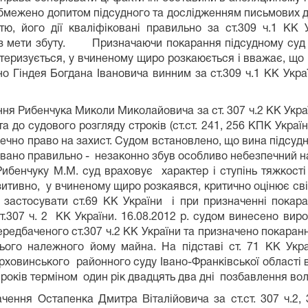
обмежено допитом підсудного та дослідженням письмових 
тю, його дії кваліфіковані правильно за ст.309 ч.1 КК
ез мети збуту. Призначаючи покарання підсудному суд 
теризується, у вчиненому щиро розкаюється і вважає, що 
но Гіндея Богдана Івановича винним за ст.309 ч.1 КК Укр
ня Рибенчука Миколи Миколайовича за ст. 307 ч.2 КК Украї
а до судового розгляду строків (ст.ст. 241, 256 КПК Украї
ечно право на захист.
Судом встановлено, що вина підсудн
іковано правильно - незаконно збув особливо небезпечний на
ибенчуку М.М. суд враховує характер і ступінь тяжкості
итивно, у вчиненому щиро розкаявся, критично оцінює свій
 застосувати ст.69 КК України і при призначенні покар
ст.307 ч. 2 КК України. 16.08.2012 р. судом винесено в
редбаченого ст.307 ч.2 КК України та призначено покарання
сього належного йому майна. На підставі ст. 71 КК Ук
овинського районного суду Івано-Франківської області ві
років терміном один рік двадцять два дні позбавлення вол
ення Остапенка Дмитра Віталійовича за ст.ст. 307 ч.2, 