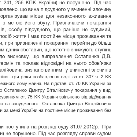
т. 241, 256 КПК України) не порушено. Під час
овлено, що вина підсудного у вчиненні злочину
- організував місце для незаконного вживання
в з метою його збуту. Призначаючи покарання
ів, особу підсудного, що раніше не судимий,
посіб життя і має постійне місце проживання та
ни, при призначенні покарання перейти до більш
ям даних обставин, що істотно знижують ступінь
 до висновку, що виправлення Остапенка Д.В.
ермін та поклав відповідні на нього обов’язки
талійовича визнано винним у вчиненні злочинів
їни –три роки позбавлення волі; за ст. 307 ч. 2 КК
лежного йому майна. На підставі ст. 70 КК України за
о Остапенко Дмитру Віталійовичу покарання у виді
суванням ст. 75 КК України звільнено від відбування
аено на засудженого Остапенка Дмитра Віталійовича
ти за межі України на постійне місце проживання без
ни поступила на розгляд суду 31.07.2012р. При
ни) не порушено. Під час розгляду справи судом