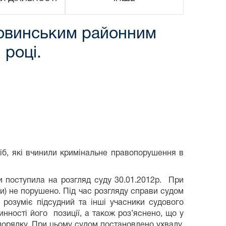
винським районним
 році.
іб, які вчинили кримінальне правопорушення в
и поступила на розгляд суду 30.01.2012р. При
ни) не порушено. Під час розгляду справи судом
 розуміє підсудний та інші учасники судового
инності його позиції, а також роз’яснено, що у
порядку.
При цьому судом постановлено ухвалу,