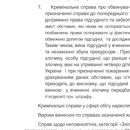
7.
Кримінальна справа про обвинуваче
призначенні справи до попереднього т
дотримано права підсудного та забез
зміст обставин, які ніким не оспорюється
позбавлена права оспорювати ці фактич
обмежено допитом підсудної, та досліджен
Таким чином, вина підсудної у вчиненн
та незаконно збула прекурсори . При
злочину, особу підсудної, що раніш
злочину, має на утриманні четверо діт
України і при призначенні покарання 
урахуванням даних обставин, що істо
приходить до висновку, що підсудній
винною у вчиненні злочину передбач
п’ятдесят) грн. штрафу.
Кримінальні справи у сфері обігу наркот
Вироки винесені по справах зазначеної ка
Справ щодо неповнолітніх, категорії «
Зло