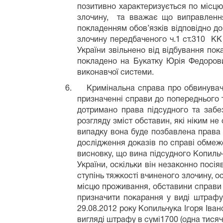
позитивно характеризується по місц
злочину, та вважає що виправлення
покладенням обов’язків відповідно до
злочину передбаченого ч.1 ст.310 КК 
України звільнено від відбування пока
покладено на Букатку Юрія Федорови
виконавчої системи.
6.
Кримінальна справа про обвинуваче
призначенні справи до попереднього т
дотримано права підсудного та заб
розгляду зміст обставин, які ніким не 
випадку вона буде позбавлена права 
дослідження доказів по справі обмеж
висновку, що вина підсудного Копильчу
України, оскільки він незаконно посі
ступінь тяжкості вчиненого злочину, о
місцю проживання, обставини справи 
призначити покарання у виді штрафу
29.08.2012 року Копильчука Ігоря Іва
вигляді штрафу в сумі1700 (одна тисяч