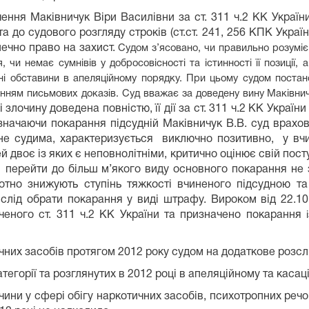
ння Маківничук Віри Василівни за ст. 311 ч.2 КК Україн
а до судового розгляду строків (ст.ст. 241, 256 КПК Украї
печно право на захист.
Судом з’ясовано, чи правильно розуміє
, чи немає сумнівів у добросовісності та істинності її позиції
ні обставини в апеляційному порядку.
При цьому судом постано
ням письмових доказів. Суд вважає за доведену вину Маківничук
і злочину доведена повністю, її дії за ст. 311 ч.2 КК Укра
значаючи покарання підсудній Маківничук В.В. суд врахо
е не судима, характеризується виключно позитивно, у в
ей двоє із яких є неповнолітніми, критично оцінює свій пос
перейти до більш м’якого виду основного покарання не за
тно знижують ступінь тяжкості вчиненого підсудною та с
 слід обрати покарання у виді штрафу. Вироком від 22.1
еного ст. 311 ч.2 КК України та призначено покарання
і
ичних засобів протягом 2012 року судом на додаткове розс
тегорії та розглянутих в 2012 році в апеляційному та каса
чини у сфері обігу наркотичних засобів, психотропних речов