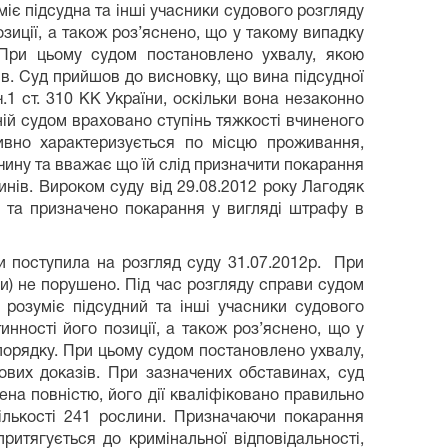
іє підсудна та інші учасники судового розгляду
позиції, а також роз’яснено, що у такому випадку
При цьому судом постановлено ухвалу, якою
в. Суд прийшов до висновку, що вина підсудної
.1 ст. 310 КК України, оскільки вона незаконно
ій судом враховано ступінь тяжкості вчиненого
тивно характеризується по місцю проживання,
ину та вважає що їй слід призначити покарання
нів. Вироком суду від 29.08.2012 року Лагодяк
и та призначено покарання у вигляді штрафу в
и поступила на розгляд суду 31.07.2012р. При
ни) не порушено. Під час розгляду справи судом
 розуміє підсудний та інші учасники судового
инності його позиції, а також роз’яснено, що у
порядку.
При цьому судом постановлено ухвалу,
вих доказів. При зазначених обставинах, суд
на повністю, його дії кваліфіковано правильно
кількості 241 рослини. Призначаючи покарання
ритягується до кримінальної відповідальності,