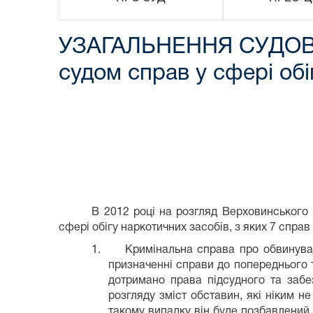
УЗАГАЛЬНЕННЯ СУДОВО
судом справ у сфері обі
В 2012 році на розгляд Верховинського
сфері обігу наркотичних засобів, з яких 7 справ
1.
Кримінальна справа про обвинувач
призначенні справи до попереднього т
дотримано права підсудного та забе
розгляду зміст обставин, які ніким н
такому випадку він буде позбавлений