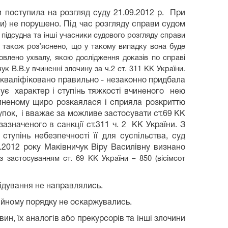
и поступила на розгляд суду 21.09.2012 р. При
ни) не порушено. Під час розгляду справи судом
 підсудна та інші учасники судового розгляду справи
, а також роз’яснено, що у такому випадку вона буде
влено ухвалу, якою дослідження доказів по справі
 В.В.у вчиненні злочину за ч.2 ст. 311 КК України.
їни кваліфіковано правильно - незаконно придбала
вує характер і ступінь тяжкості вчиненого нею
чиненому щиро розкаялася і сприяла розкриттю
тупок, і вважає за можливе застосувати ст.69 КК
значеного в санкції ст.311 ч. 2 КК України. З
тупінь небезпечності її для суспільства, суд
0.2012 року Маківничук Віру Василівну визнано
з застосуванням ст. 69 КК України – 850 (вісімсот
лідування не направлялись.
ційному порядку не оскаржувались.
ин, їх аналогів або прекурсорів та інші злочини