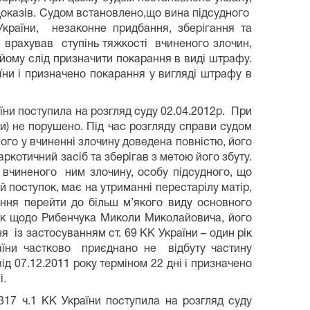
доказів. Судом встановлено,що вина підсудного
 України, незаконне придбання, зберігання та
врахував ступінь тяжкості вчиненого злочин,
йому слід призначити покарання в виді штрафу.
аїни і призначено покарання у вигляді штрафу в
ни поступила на розгляд суду 02.04.2012р. При
ни) не порушено. Під час розгляду справи судом
ого у вчиненні злочину доведена повністю, його
ркотичний засіб та зберігав з метою його збуту.
 вчиненого ним злочину, особу підсудного, що
 поступок, має на утриманні перестарілу матір,
ання перейти до більш м’якого виду основного
ирок щодо Рибенчука Миколи Миколайовича, його
 із застосуванням ст. 69 КК України – один рік
раїни частково приєднано не відбуту частину
д 07.12.2011 року терміном 22 дні і призначено
і.
317 ч.1 КК України поступила на розгляд суду