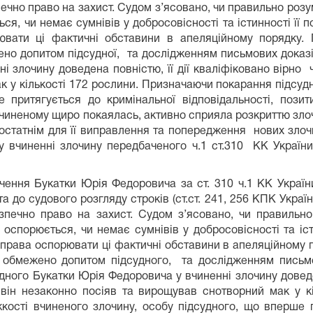
ечно право на захист. Судом з’ясовано, чи правильно розум
ься, чи немає сумнівів у добросовісності та істинності її 
ювати ці фактичні обставини в апеляційному порядку.
ено допитом підсудної, та дослідженням письмових доказі
і злочину доведена повністю, її дії кваліфіковано вірно ч
 у кількості 172 рослини. Призначаючи покарання підсудн
е притягується до кримінальної відповідальності, пози
чиненому щиро покаялась, активно сприяла розкриттю злоч
остатнім для її виправлення та попередження нових злочи
у вчиненні злочину передбаченого ч.1 ст.310 КК Україн
ення Букатки Юрія Федоровича за ст. 310 ч.1 КК Україн
а до судового розгляду строків (ст.ст. 241, 256 КПК Украї
зпечно право на захист. Судом з’ясовано, чи правильно
е оспорюється, чи немає сумнівів у добросовісності та іст
 права оспорювати ці фактичні обставини в апеляційному 
 обмежено допитом підсудного, та дослідженням письмо
дного Букатки Юрія Федоровича у вчиненні злочину доведе
и він незаконно посіяв та вирощував снотворний мак у 
жкості вчиненого злочину, особу підсудного, що вперше п