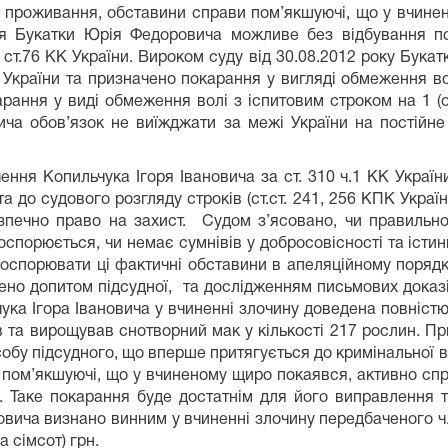
ю проживання, обставини справи пом’якшуючі, що у вчине
 Букатки Юрія Федоровича можливе без відбування пок
 ст.76 КК України. Вироком суду від 30.08.2012 року Бук
України та призначено покарання у вигляді обмеження волі
рання у виді обмеження волі з іспитовим строком на 1 (од
ча обов’язок не виїжджати за межі України на постійне
ння Копильчука Ігоря Івановича за ст. 310 ч.1 КК Україн
а до судового розгляду строків (ст.ст. 241, 256 КПК Украї
езпечно право на захист.
Судом з’ясовано, чи правильно
оспорюється, чи немає сумнівів у добросовісності та істинн
оспорювати ці фактичні обставини в апеляційному порядк
ено допитом підсудної, та дослідженням письмових доказ
ка Ігора Івановича у вчиненні злочину доведена повністю т
яв та вирощував снотворний мак у кількості 217 рослин. 
собу підсудного, що вперше притягується до кримінальної 
пом’якшуючі, що у вчиненому щиро покаявся, активно спр
. Таке покарання буде достатнім для його виправлення 
новича визнано винним у вчиненні злочину передбаченого ч
а сімсот) грн.