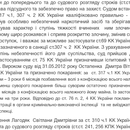
 до попереднього та до судового розгляду строків (ст.с
а підсудного та забезпечно право на захист. Судом встан
 317 ч.1, 307 ч. 2 КК України кваліфіковано правильно 
був особливо небезпечний наркотичний засіб та зберіга
ував характер і ступінь тяжкості вчинених ним злочин
ому щиро розкаявся і сприяв розкриттю злочину, змінив с
 поступок, і вважає за можливе застосувати ст.69 КК Украї
зазначеного в санкції ст.307 ч. 2 КК України. З урахуванн
упінь небезпечності його для суспільства, суд прийшов
астосуванням ст. 75 КК України призначивши іспитовий т
и. Вироком суду від 31.05.2012 року Остапенка Дмитра Ві
 КК України та призначено покарання:
за ст. 317 ч.1 КК Укра
и – 3 роки 6 місяців позбавлення волі з конфіскацією всього на
 менш суворого покарання більш суворим остаточно призначен
 місяців з конфіскацією всього належного йому майна.
Із засто
ом на три роки. Відповідно до ст. 76 п. 2, 4 КК України покл
трації в органи кримінально-виконавчої інспекції та не виїзджа
спекці.
ння Лагодяк Світлани Дмитрівни за ст. 310 ч.1 КК Украї
а до судового розгляду строків (ст.ст. 241, 256 КПК Украї