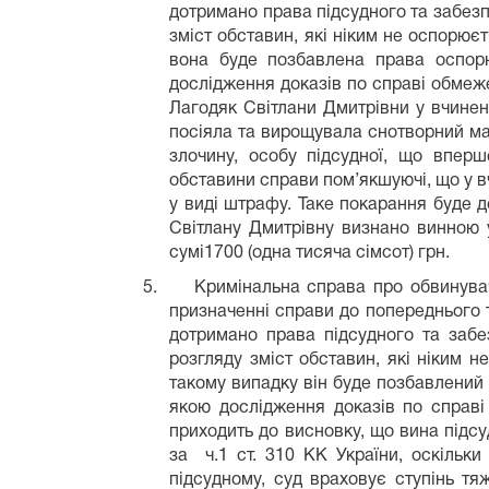
дотримано права підсудного та забезп
зміст обставин, які ніким не оспорюєт
вона буде позбавлена права оспор
дослідження доказів по справі обмеж
Лагодяк Світлани Дмитрівни у вчиненн
посіяла та вирощувала снотворний мак
злочину, особу підсудної, що вперш
обставини справи пом’якшуючі, що у в
у виді штрафу. Таке покарання буде д
Світлану Дмитрівну визнано винною 
сумі1700 (одна тисяча сімсот) грн.
5.
Кримінальна справа про обвинувач
призначенні справи до попереднього т
дотримано права підсудного та забе
розгляду зміст обставин, які ніким н
такому випадку він буде позбавлений
якою дослідження доказів по справі
приходить до висновку, що вина підсу
за ч.1 ст. 310 КК України, оскільк
підсудному, суд враховує ступінь тя