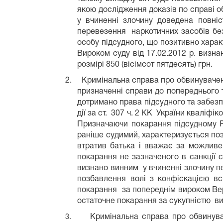
якою дослідження доказів по справі 
у вчиненні злочину доведена повніс
перевезення наркотичних засобів б
особу підсудного, що позитивно харак
Вироком суду від 17.02.2012 р. визна
розмірі 850 (вісімсот пятдесять) грн.
2.
Кримінальна справа про обвинувачен
призначенні справи до попереднього т
дотримано права підсудного та забезп
дії за ст. 307 ч. 2 КК України кваліф
Призначаючи покарання підсудному Р
раніше судимий, характеризується поз
втратив батька і вважає за можливе
покарання не зазначеного в санкції 
визнано винним у вчиненні злочину пе
позбавлення волі з конфіскацією в
покарання за попереднім вироком Верх
остаточне покарання за сукупністю ви
Кримінальна справа про обвинувач
3.