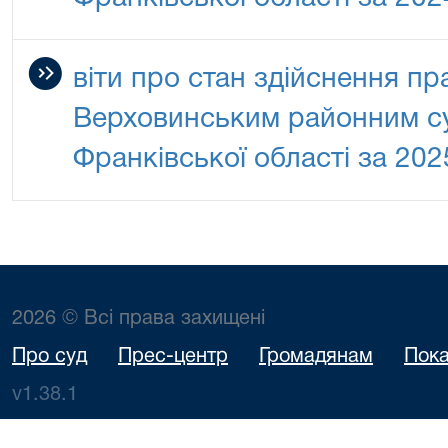
віти про стан здійснення п
Верховинським районним су
Франківської області за 202
2026 © Всі права захищені
Про суд
Прес-центр
Громадянам
Пока
v1.38.1